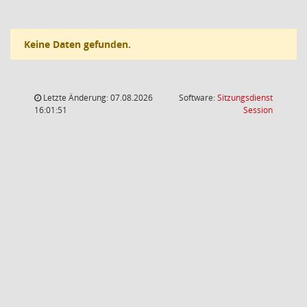
Keine Daten gefunden.
Letzte Änderung: 07.08.2026
Software:
Sitzungsdienst
(Wird in
16:01:51
Session