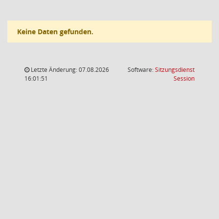
Keine Daten gefunden.
Letzte Änderung: 07.08.2026
Software:
Sitzungsdienst
(Wird in
16:01:51
Session