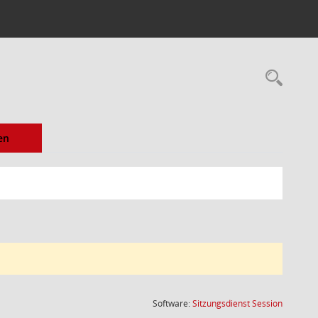
Rec
en
(Wird in
Software:
Sitzungsdienst
Session