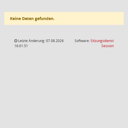
Keine Daten gefunden.
Letzte Änderung: 07.08.2026
Software:
Sitzungsdienst
(Wird in
16:01:51
Session