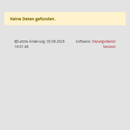
Keine Daten gefunden.
Letzte Änderung: 05.08.2026
Software:
Sitzungsdienst
(Wird in
16:01:48
Session