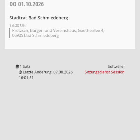
DO
01.10.2026
Stadtrat Bad Schmiedeberg
18:00 Uhr
Pretzsch, Bürger- und Vereinshaus, Goetheallee 4,
06905 Bad Schmiedeberg
1 Satz
Software:
(Wird in
Letzte Änderung: 07.08.2026
Sitzungsdienst
Session
16:01:51