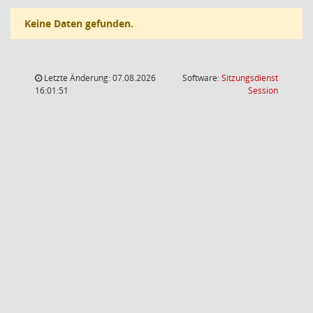
Keine Daten gefunden.
Letzte Änderung: 07.08.2026
Software:
Sitzungsdienst
(Wird in
16:01:51
Session