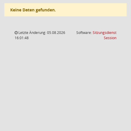
Keine Daten gefunden.
Letzte Änderung: 05.08.2026
Software:
Sitzungsdienst
(Wird in
16:01:48
Session