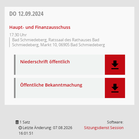
DO
12.09.2024
Haupt- und Finanzausschuss
17:30 Uhr
Bad Schmiedeberg, Ratssaal des Rathauses Bad
Schmiedeberg, Markt 10, 06905 Bad Schmiedeberg
Niederschrift öffentlich
Öffentliche Bekanntmachung
1 Satz
Software:
(Wird in
Letzte Änderung: 07.08.2026
Sitzungsdienst
Session
16:01:51