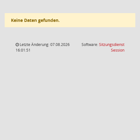
Keine Daten gefunden.
Letzte Änderung: 07.08.2026
Software:
Sitzungsdienst
(Wird in
16:01:51
Session