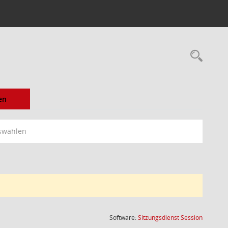
Rec
en
swählen
(Wird in
Software:
Sitzungsdienst
Session