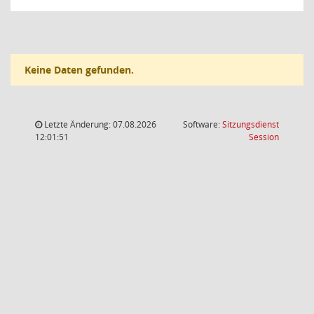
Keine Daten gefunden.
Letzte Änderung: 07.08.2026
Software:
Sitzungsdienst
(Wird in
12:01:51
Session