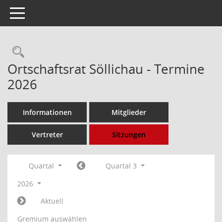
Toggle navigation
Rechercheauswahl
Ortschaftsrat Söllichau - Termine
2026
Informationen
Mitglieder
Vertreter
Sitzungen
Quartal
Quartal 3
2026
Aktuell
Gremium auswählen