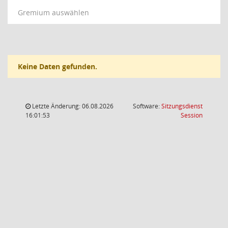
Gremium auswählen
Keine Daten gefunden.
Letzte Änderung: 06.08.2026
Software:
Sitzungsdienst
(Wird in
16:01:53
Session