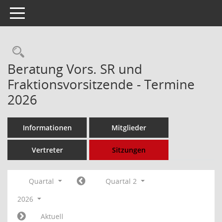
Toggle navigation
Rechercheauswahl
Beratung Vors. SR und
Fraktionsvorsitzende - Termine
2026
Informationen
Mitglieder
Vertreter
Sitzungen
Quartal
Quartal 2
2026
Aktuell