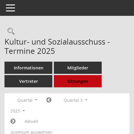
Toggle navigation
Rechercheauswahl
Kultur- und Sozialausschuss -
Termine 2025
Informationen
Mitglieder
Vertreter
Sitzungen
Quartal
Quartal 3
2025
Aktuell
Gremium auswählen