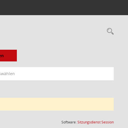
Rec
en
swählen
(Wird in
Software:
Sitzungsdienst
Session