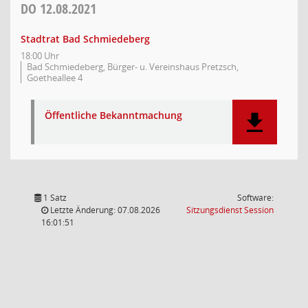
DO
12.08.2021
Stadtrat Bad Schmiedeberg
18:00 Uhr
Bad Schmiedeberg, Bürger- u. Vereinshaus Pretzsch,
Goetheallee 4
Öffentliche Bekanntmachung
1 Satz
Software:
(Wird in
Letzte Änderung: 07.08.2026
Sitzungsdienst
Session
16:01:51