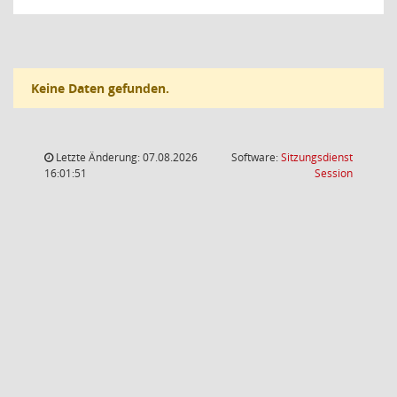
Keine Daten gefunden.
Letzte Änderung: 07.08.2026
Software:
Sitzungsdienst
(Wird in
16:01:51
Session