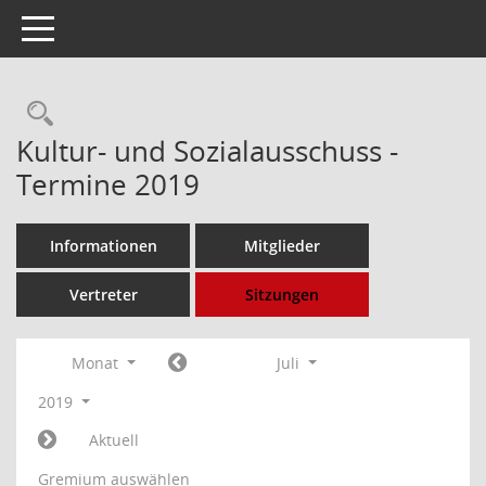
Toggle navigation
Rechercheauswahl
Kultur- und Sozialausschuss -
Termine 2019
Informationen
Mitglieder
Vertreter
Sitzungen
Monat
Juli
2019
Aktuell
Gremium auswählen