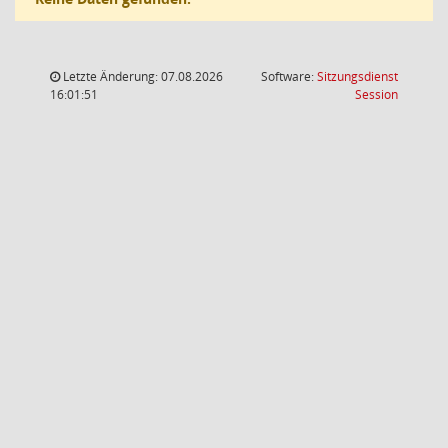
Letzte Änderung: 07.08.2026
Software:
Sitzungsdienst
(Wird in
16:01:51
Session