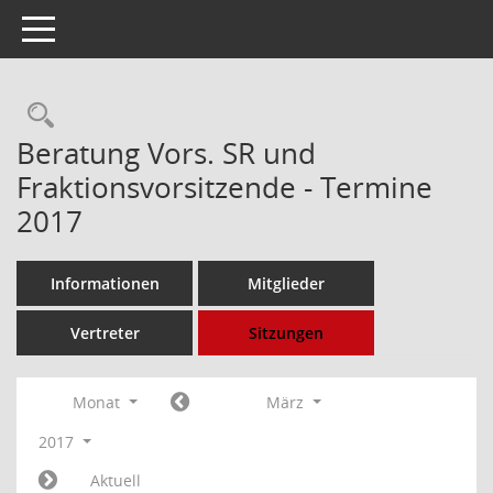
Toggle navigation
Rechercheauswahl
Beratung Vors. SR und
Fraktionsvorsitzende - Termine
2017
Informationen
Mitglieder
Vertreter
Sitzungen
Monat
März
2017
Aktuell