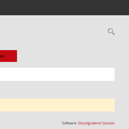
Rec
en
(Wird in
Software:
Sitzungsdienst
Session