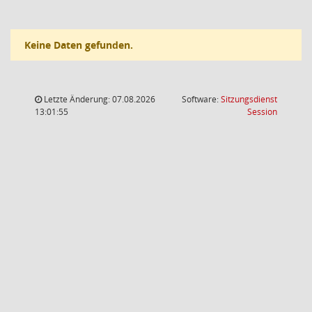
Keine Daten gefunden.
Letzte Änderung: 07.08.2026
Software:
Sitzungsdienst
(Wird in
13:01:55
Session