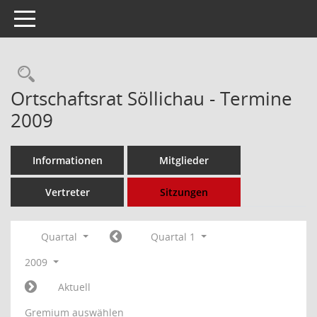
Toggle navigation
Rechercheauswahl
Ortschaftsrat Söllichau - Termine
2009
Informationen
Mitglieder
Vertreter
Sitzungen
Quartal
Quartal 1
2009
Aktuell
Gremium auswählen