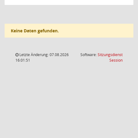
Keine Daten gefunden.
Letzte Änderung: 07.08.2026
Software:
Sitzungsdienst
(Wird in
16:01:51
Session