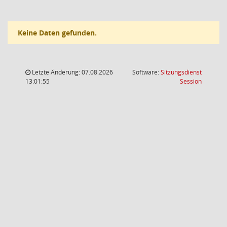
Keine Daten gefunden.
Letzte Änderung: 07.08.2026
Software:
Sitzungsdienst
(Wird in
13:01:55
Session