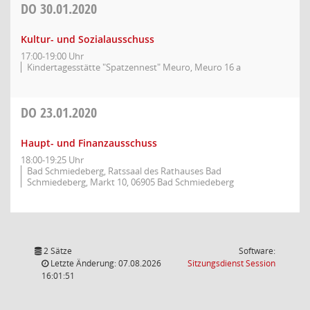
DO
30.01.2020
Kultur- und Sozialausschuss
17:00-19:00 Uhr
Kindertagesstätte "Spatzennest" Meuro, Meuro 16 a
DO
23.01.2020
Haupt- und Finanzausschuss
18:00-19:25 Uhr
Bad Schmiedeberg, Ratssaal des Rathauses Bad
Schmiedeberg, Markt 10, 06905 Bad Schmiedeberg
2 Sätze
Software:
(Wird in
Letzte Änderung: 07.08.2026
Sitzungsdienst
Session
16:01:51