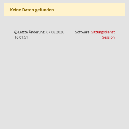
Keine Daten gefunden.
Letzte Änderung: 07.08.2026
Software:
Sitzungsdienst
(Wird in
16:01:51
Session