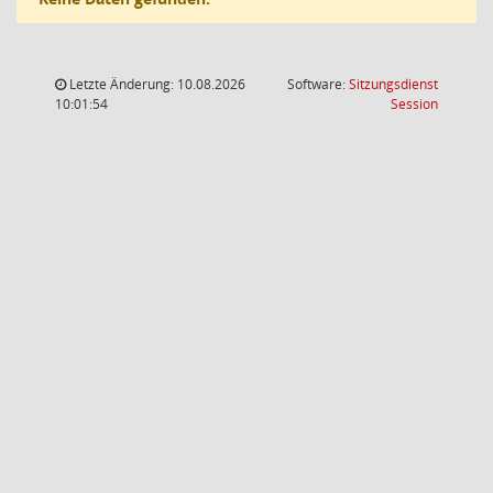
Letzte Änderung: 10.08.2026
Software:
Sitzungsdienst
(Wird in
10:01:54
Session