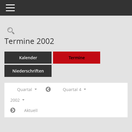
Toggle navigation
Rechercheauswahl
Termine 2002
Kalender
Termine
Niederschriften
Quartal
Quartal 4
2002
Aktuell