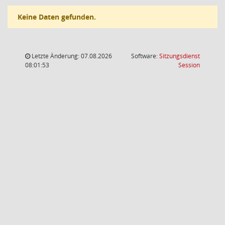
Keine Daten gefunden.
Letzte Änderung: 07.08.2026
Software:
Sitzungsdienst
(Wird in
08:01:53
Session