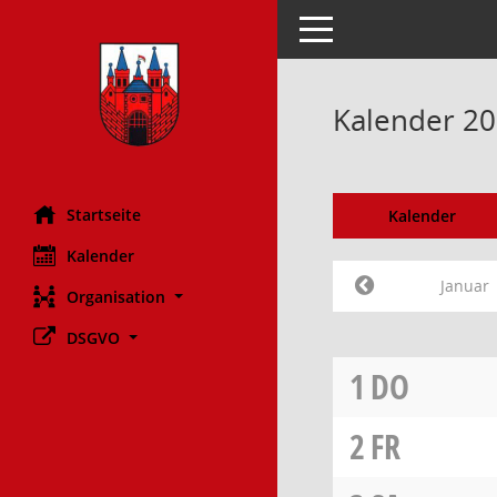
Toggle navigation
Kalender 20
Startseite
Kalender
Kalender
Januar
Organisation
DSGVO
1
DO
2
FR