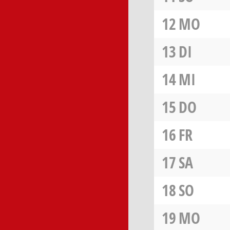
12
MO
13
DI
14
MI
15
DO
16
FR
17
SA
18
SO
19
MO