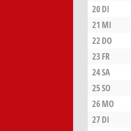
20
DI
21
MI
22
DO
23
FR
24
SA
25
SO
26
MO
27
DI