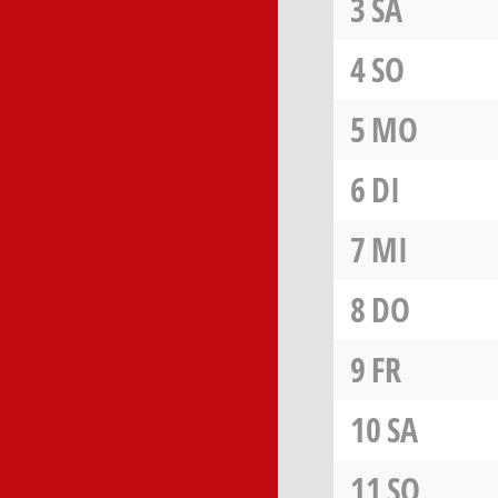
3
SA
4
SO
5
MO
6
DI
7
MI
8
DO
9
FR
10
SA
11
SO