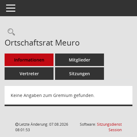
Toggle navigation
Rechercheauswahl
Ortschaftsrat Meuro
Informationen
Mitglieder
Vertreter
Sitzungen
Keine Angaben zum Gremium gefunden.
Letzte Änderung: 07.08.2026
Software:
Sitzungsdienst
(Wird in
08:01:53
Session