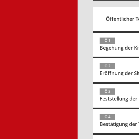
Öffentlicher Te
Ö 1
Begehung der Ki
Ö 2
Eröffnung der S
Ö 3
Feststellung d
Ö 4
Bestätigung der