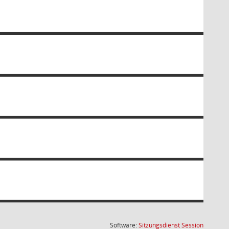
(Wird in
Software:
Sitzungsdienst
Session