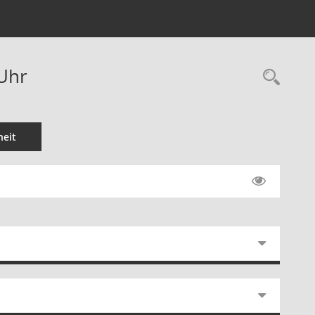
 Uhr
Rec
eit