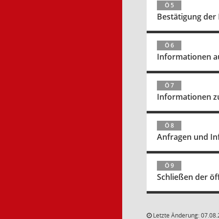
Ö 5
Bestätigung der 
Ö 6
Informationen a
Ö 7
Informationen z
Ö 8
Anfragen und In
Ö 9
Schließen der öf
Letzte Änderung: 07.08.