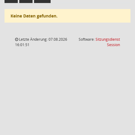
Keine Daten gefunden.
Letzte Änderung: 07.08.2026
Software:
Sitzungsdienst
(Wird in
16:01:51
Session