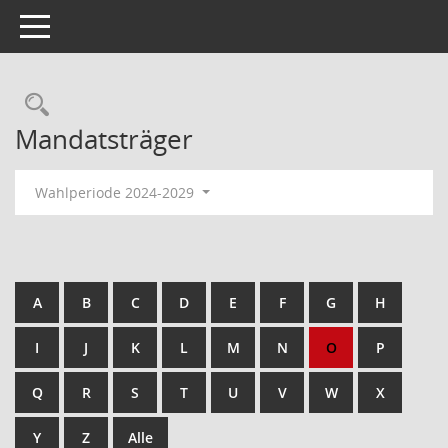
Toggle navigation
Rechercheauswahl
Mandatsträger
Wahlperiode 2024-2029
A
B
C
D
E
F
G
H
I
J
K
L
M
N
O
P
Q
R
S
T
U
V
W
X
Y
Z
Alle