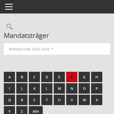
Toggle navigation
Rechercheauswahl
Mandatsträger
Wahlperiode 2024-2029
A
B
C
D
E
F
G
H
I
J
K
L
M
N
O
P
Q
R
S
T
U
V
W
X
Y
Z
Alle