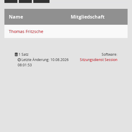
Name
Mitgliedschaft
Thomas Fritzsche
1 Satz
Software:
(Wird in
Letzte Änderung: 10.08.2026
Sitzungsdienst
Session
08:01:53