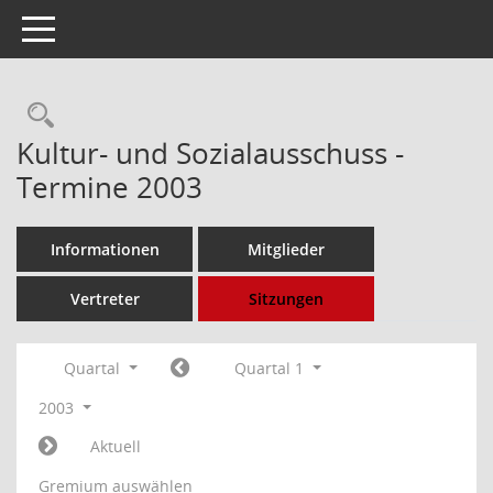
Toggle navigation
Rechercheauswahl
Kultur- und Sozialausschuss -
Termine 2003
Informationen
Mitglieder
Vertreter
Sitzungen
Quartal
Quartal 1
2003
Aktuell
Gremium auswählen