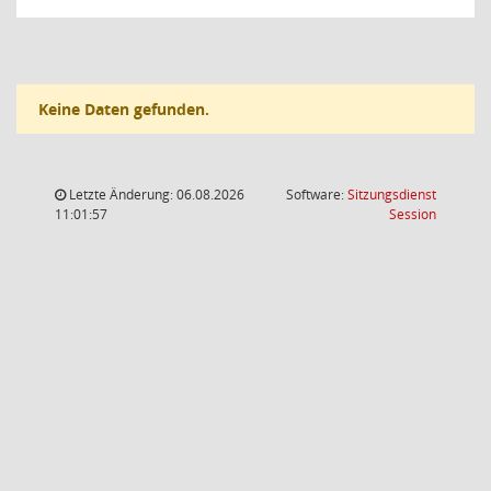
Keine Daten gefunden.
Letzte Änderung: 06.08.2026
Software:
Sitzungsdienst
(Wird in
11:01:57
Session