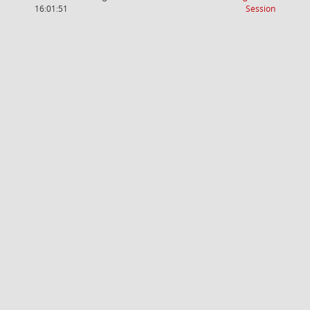
(Wird in
16:01:51
Session